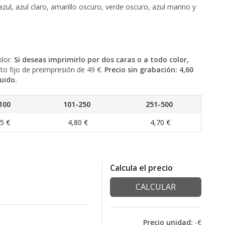
azul, azul claro, amarillo oscuro, verde oscuro, azul marino y
olor.
Si deseas imprimirlo por dos caras o a todo color,
to fijo de preimpresión de 49 €.
Precio sin grabación: 4,60
uido.
100
101-250
251-500
5 €
4,80 €
4,70 €
Calcula el precio
CALCULAR
Precio unidad:
-€