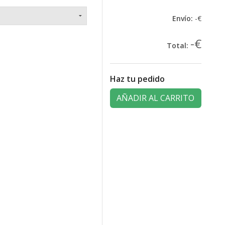
Envío:
-€
-€
Total:
Haz tu pedido
AÑADIR AL CARRITO