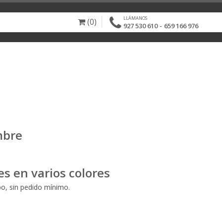
LLÁMANOS
(0)
-
927 530 610
659 166 976
mbre
s en varios colores
o, sin pedido mínimo.