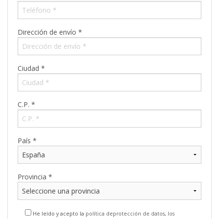
Dirección de envío *
Ciudad *
C.P. *
País *
Provincia *
He leído y acepto la
política deprotección de datos
,
los