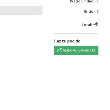
Precio unidad:
-€
Envío:
-€
-€
Total:
Haz tu pedido
AÑADIR AL CARRITO