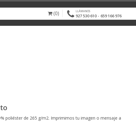
LLÁMANOS
(0)
-
927 530 610
659 166 976
to
00% poliéster de 265 g/m2. Imprimimos tu imagen o mensaje a