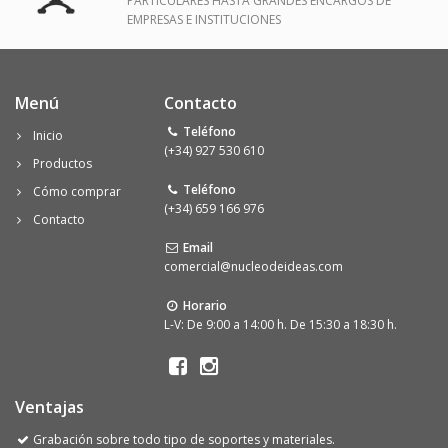
PARTICULARES HASTA GRANDES ENCARGOS DE
EMPRESAS E INSTITUCIONES
Menú
Contacto
Teléfono
Inicio
(+34) 927 530 610
Productos
Teléfono
Cómo comprar
(+34) 659 166 976
Contacto
Email
comercial@nucleodeideas.com
Horario
L-V: De 9:00 a 14:00 h. De 15:30 a 18:30 h.
Ventajas
Grabación sobre todo tipo de soportes y materiales.