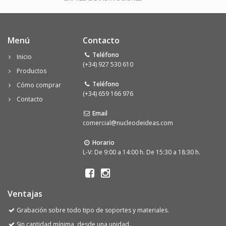
Menú
Contacto
Teléfono
Inicio
(+34) 927 530 610
Productos
Teléfono
Cómo comprar
(+34) 659 166 976
Contacto
Email
comercial@nucleodeideas.com
Horario
L-V: De 9:00 a 14:00 h. De 15:30 a 18:30 h.
Ventajas
Grabación sobre todo tipo de soportes y materiales.
Sin cantidad mínima, desde una unidad.