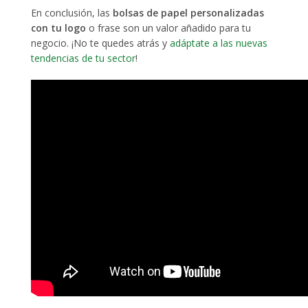
En conclusión, las
bolsas de papel personalizadas
con tu logo
o frase son un valor añadido para tu
negocio. ¡No te quedes atrás y
adáptate a las nuevas
tendencias de tu sector
!