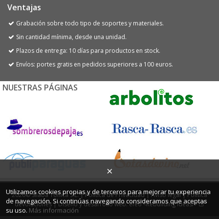
Ventajas
Grabación sobre todo tipo de soportes y materiales.
Sin cantidad mínima, desde una unidad.
Plazos de entrega: 10 días para productos en stock.
Envíos: portes gratis en pedidos superiores a 100 euros.
NUESTRAS PÁGINAS
×
Utilizamos cookies propias y de terceros para mejorar tu experiencia
2026© Sílaba Tónica S.L. |
Política de Privacidad
|
Aviso legal
|
Política
de navegación. Si continúas navegando consideramos que aceptas
devoluciones
|
Diseño y desarrollo web: efe6 <Rebuilding ideas/>
su uso.
Más información