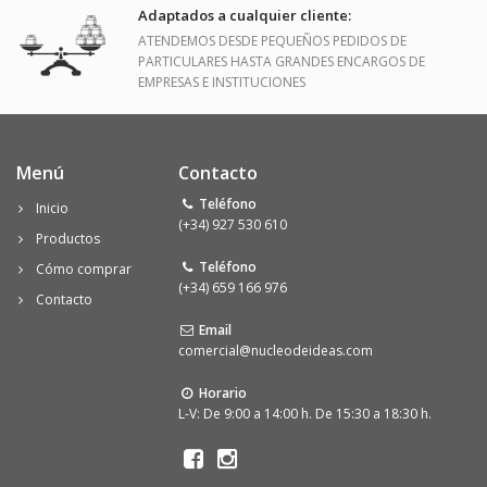
Adaptados a cualquier cliente:
ATENDEMOS DESDE PEQUEÑOS PEDIDOS DE
PARTICULARES HASTA GRANDES ENCARGOS DE
EMPRESAS E INSTITUCIONES
Menú
Contacto
Teléfono
Inicio
(+34) 927 530 610
Productos
Teléfono
Cómo comprar
(+34) 659 166 976
Contacto
Email
comercial@nucleodeideas.com
Horario
L-V: De 9:00 a 14:00 h. De 15:30 a 18:30 h.