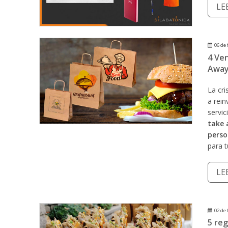
LE
06 de 
4 Ven
Awa
La cri
a rei
servi
take
perso
para t
LE
02 de 
5 reg