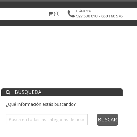
LLÁMANOS
(0)
-
927 530 610
659 166 976
BÚSQUEDA
¿Qué información estás buscando?
BUSCAR