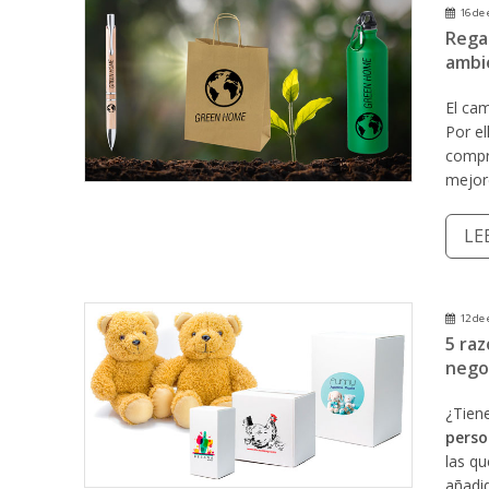
16 de 
Rega
ambi
El cam
Por e
compr
mejor
LE
12 de 
5 raz
nego
¿Tien
perso
las qu
añadi