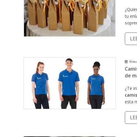
¿Quier
tu en
sopren
LE
19 de 
Cami
de m
¿Te i
camis
esta m
LE