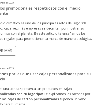
enero de 2023
los promocionales respetuosos con el medio
ente
bio climático es uno de los principales retos del siglo XXI.
llo, cada vez más empresas se decantan por mostrar su
omiso con el planeta. En este artículo te enseñamos los
es regalos para promocionar tu marca de manera ecológica.
ER MÁS
enero de 2023
ones por las que usar cajas personalizadas para tu
cio
es una tienda? ¡Presenta tus productos en
cajas
nalizadas con tu logotipo
! Te explicamos las razones por
e las
cajas de cartón personalizadas
suponen un valor
do para tu marca.